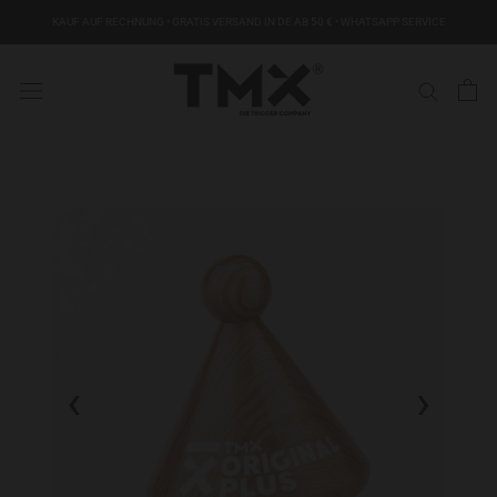
KAUF AUF RECHNUNG • GRATIS VERSAND IN DE AB 50 € • WHATSAPP SERVICE
‹
›