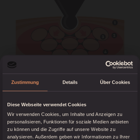
Oberflächliche Haut- bzw.
Zustimmung
Details
Über Cookies
Faszienschichten
Diese Webseite verwendet Cookies
Großer Muskelbauch
Du hast Fragen?
Wir verwenden Cookies, um Inhalte und Anzeigen zu
Lass dich von Physio &
personalisieren, Funktionen für soziale Medien anbieten
Muskelfaserbündel
Spare jetzt 5€ auf deine
zu können und die Zugriffe auf unsere Website zu
TMX®-Gründer Thomas auf
Erstbestellung mit der Anmeldung
analysieren. Außerdem geben wir Informationen zu Ihrer